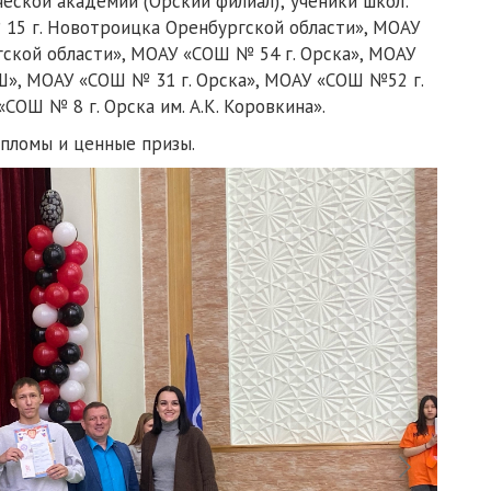
еской академии (Орский филиал); ученики школ:
15 г. Новотроицка Оренбургской области», МОАУ
кой области», МОАУ «СОШ № 54 г. Орска», МОАУ
Ш», МОАУ «СОШ № 31 г. Орска», МОАУ «СОШ №52 г.
СОШ № 8 г. Орска им. А.К. Коровкина».
пломы и ценные призы.