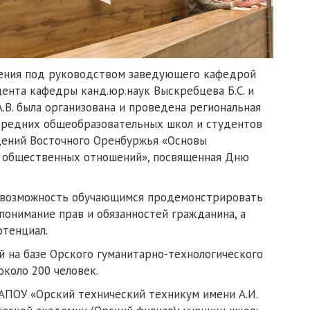
ления под руководством заведующего кафедрой
оцента кафедры канд.юр.наук Выскребцева Б.С. и
.В. была организована и проведена региональная
средних общеобразовательных школ и студентов
дений Восточного Оренбуржья «Основы
я общественных отношений», посвященная Дню
ю возможность обучающимся продемонстрировать
 понимание прав и обязанностей гражданина, а
отенциал.
й на базе Орского гуманитарно-технологического
около 200 человек.
АПОУ «Орский технический техникум имени А.И.