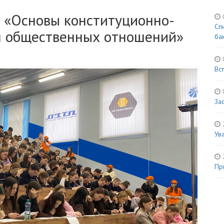
 «Основы конституционно-
0
Сп
я общественных отношений»
ба
0
Вс
0
За
Ув
Пр