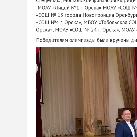
Стеценко», Московской финансово-юридич
МОАУ «Лицей №1 г. Орска» МОАУ «СОШ № 
«СОШ № 13 города Новотроицка Оренбургс
«СОШ №4 г. Орска», МБОУ «Тобольская СО
Орска», МОАУ «СОШ № 24 г. Орска», МОАУ «
Победителям олимпиады были вручены ди