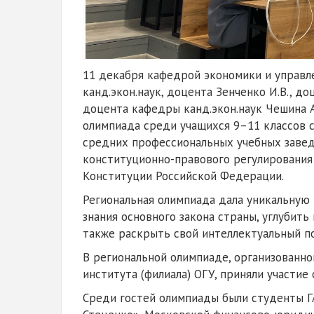
11 декабря кафедрой экономики и управ
канд.экон.наук, доцента Зенченко И.В., д
доцента кафедры канд.экон.наук Чешина А
олимпиада среди учащихся 9–11 классов 
средних профессиональных учебных заве
конституционно-правового регулировани
Конституции Российской Федерации.
Региональная олимпиада дала уникальну
знания основного закона страны, углубить
также раскрыть свой интеллектуальный п
В региональной олимпиаде, организованно
института (филиала) ОГУ, приняли участие 
Среди гостей олимпиады были студенты Г