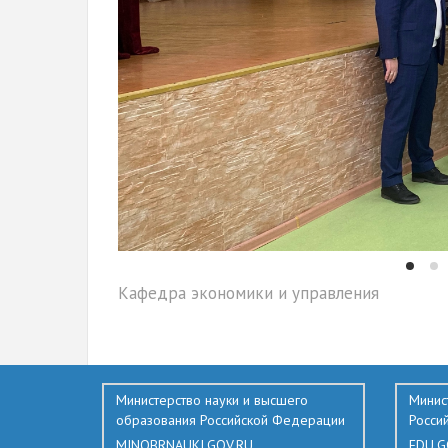
Кафедра экономики и управления
136
Министерство науки и высшего
Минис
образования Российской Федерации
Росси
MINOBRNAUKI.GOV.RU
EDU.G