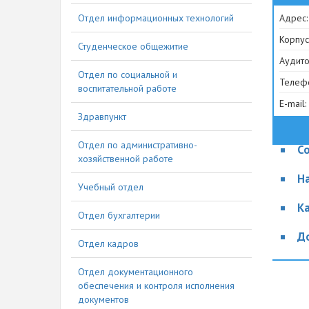
Отдел информационных технологий
Адрес:
Корпус
Студенческое общежитие
Аудито
Отдел по социальной и
Телефо
воспитательной работе
E-mail:
Здравпункт
Отдел по административно-
С
хозяйственной работе
Н
Учебный отдел
К
Отдел бухгалтерии
Д
Отдел кадров
Отдел документационного
317
обеспечения и контроля исполнения
документов