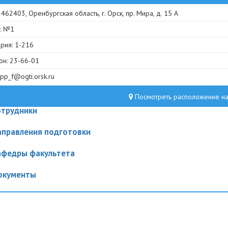
 462403, Оренбургская область, г. Орск, пр. Мира, д. 15 А
: №1
рия: 1-216
н: 23-66-01
 pp_f@ogti.orsk.ru
Посмотреть расположение на
отрудники
аправления подготовки
афедры факультета
окументы