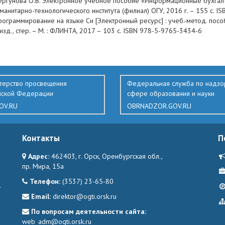
ергунова О.В. Электронное учебное пособие «Информационные бухгалте
уманитарно-технологического института (филиал) ОГУ, 2016 г. – 155 с. 
ограммирование на языке Си [Электронный ресурс] : учеб.-метод. пособи
изд., стер. – М. : ФЛИНТА, 2017 – 103 с. ISBN 978-5-9765-3434-6
терство просвещения
Федеральная служба по надзо
йской Федерации
сфере образования и науки
OV.RU
OBRNADZOR.GOV.RU
Контакты
П
Адрес:
462403, г. Орск, Оренбургская обл.,
пр. Мира, 15а
Телефон:
(3537) 23-65-80
.
Email:
direktor@ogti.orsk.ru
По вопросам деятельности сайта:
web_adm@ogti.orsk.ru