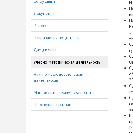
Сотрудники
И
П
Документы
и
П
История
E
Э
Направления подготовки
«
С
Дисциплины
г
С
Учебно-методическая деятельность
Ор
С
о
Научно-исследовательская
20
деятельность
С
т
Материально-техническая база
С
со
Перспективы развития
э
Б
п
I