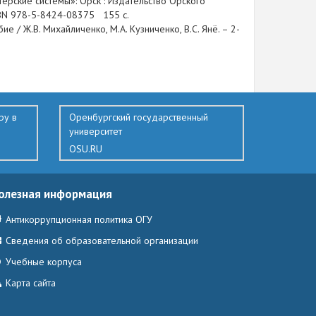
рские системы»: Орск : Издательство Орского
ISBN 978-5-8424-08375 155 с.
е / Ж.В. Михайличенко, М.А. Кузниченко, В.С. Янё. – 2-
ру в
Оренбургский государственный
университет
OSU.RU
олезная информация
Антикоррупционная политика ОГУ
Сведения об образовательной организации
Учебные корпуса
Карта сайта