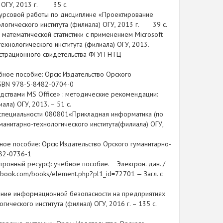
а) ОГУ, 2013 г. 35 с.
курсовой работы по дисциплине «Проектирование
логического института (филиала) ОГУ, 2013 г. 39 с.
 математической статистики с применением Microsoft
ехнологического института (филиала) ОГУ, 2013.
истрационного свидетельства ФГУП НТЦ
ное пособие: Орск: Издательство Орского
 ISBN 978-5-8482-0704-0
дствами MS Office» : методические рекомендации:
ала) ОГУ, 2013. – 51 с.
 специальности 080801«Прикладная информатика (по
манитарно-технологического института(филиала) ОГУ,
ное пособие: Орск: Издательство Орского гуманитарно-
482-0736-1
тронный ресурс): учебное пособие. Электрон. дан. /
.lanbook.com/books/element.php?pl1_id=72701 — Загл. с
чение информационной безопасности на предприятиях
ского института (филиал) ОГУ, 2016 г. – 135 с.