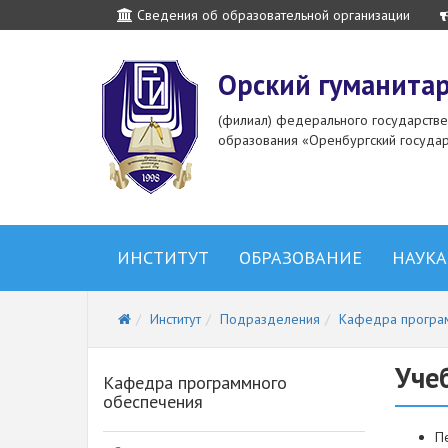
Сведения об образовательной организации
Орский гуманитар
(филиал) федерального государств
образования «Оренбургский государ
ИНСТИТУТ
ОБРАЗОВАНИЕ
НАУКА
Институт
Подразделения
Кафедра програ
Уче
Кафедра программного
обеспечения
П