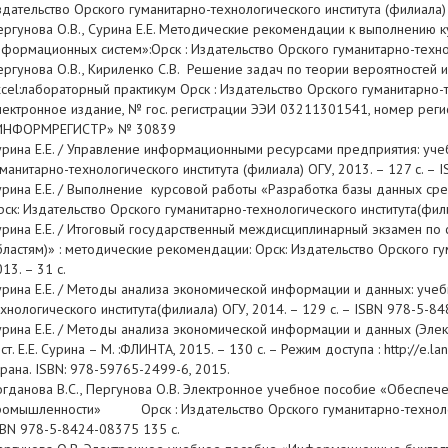
здательство Орского гуманитарно-технологического института (филиал
ергунова О.В., Сурина Е.Е. Методические рекомендации к выполнению 
нформационных систем»:Орск : Издательство Орского гуманитарно-техно
ергунова О.В., Кириленко С.В. Решение задач по теории вероятностей и
xcel:лабораторный практикум Орск : Издательство Орского гуманитарно-т
лектронное издание, № гос. регистрации ЭЭИ 03211301541, номер рег
ИНФОРМРЕГИСТР» № 30839
урина Е.Е. / Управление информационными ресурсами предприятия: учеб
уманитарно-технологического института (филиала) ОГУ, 2013. – 127 с. –
урина Е.Е. / Выполнение курсовой работы «Разработка базы данных сре
ск: Издательство Орского гуманитарно-технологического института(фили
урина Е.Е. / Итоговый государственный междисциплинарный экзамен по
бластям)» : методические рекомендации: Орск: Издательство Орского гу
13. – 31 с.
урина Е.Е. / Методы анализа экономической информации и данных: учеб
ехнологического института(филиала) ОГУ, 2014. – 129 с. – ISBN 978-5-8
урина Е.Е. / Методы анализа экономической информации и данных (Элек
ст. Е.Е. Сурина – М. :ФЛИНТА, 2015. – 130 с. – Режим доступа : http://e
крана. ISBN: 978-59765-2499-6, 2015.
огданова В.С., Пергунова О.В. Электронное учебное пособие «Обеспе
ромышленности» Орск : Издательство Орского гуманитарно-технологиче
SBN 978-5-8424-08375 135 с.