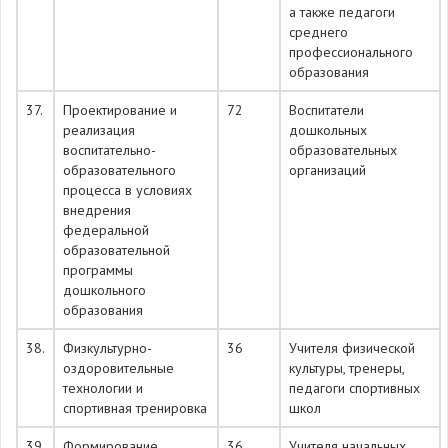
а также педагоги
среднего
профессионального
образования
37.
Проектирование и
72
Воспитатели
реализация
дошкольных
воспитательно-
образовательных
образовательного
организаций
процесса в условиях
внедрения
федеральной
образовательной
программы
дошкольного
образования
38.
Физкультурно-
36
Учителя физической
оздоровительные
культуры, тренеры,
технологии и
педагоги спортивных
спортивная тренировка
школ
39.
Формирование
36
Учителя начальных