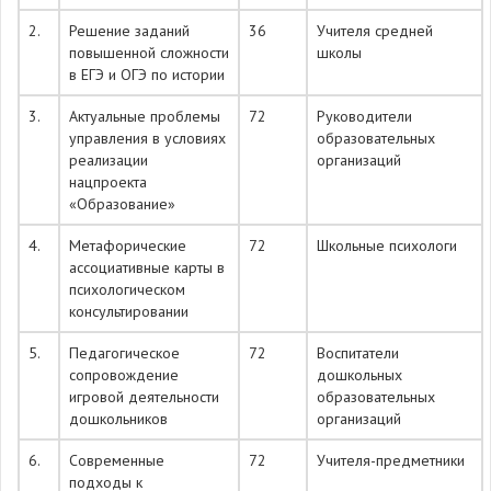
2.
Решение заданий
36
Учителя средней
повышенной сложности
школы
в ЕГЭ и ОГЭ по истории
3.
Актуальные проблемы
72
Руководители
управления в условиях
образовательных
реализации
организаций
нацпроекта
«Образование»
4.
Метафорические
72
Школьные психологи
ассоциативные карты в
психологическом
консультировании
5.
Педагогическое
72
Воспитатели
сопровождение
дошкольных
игровой деятельности
образовательных
дошкольников
организаций
6.
Современные
72
Учителя-предметники
подходы к