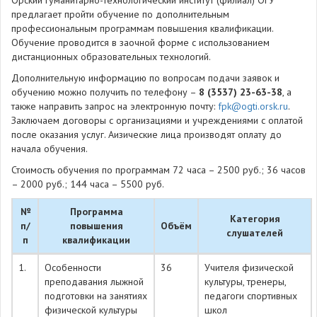
Орский гуманитарно-технологический институт (филиал) ОГУ
предлагает пройти обучение по дополнительным
профессиональным программам повышения квалификации.
Обучение проводится в заочной форме с использованием
дистанционных образовательных технологий.
Дополнительную информацию по вопросам подачи заявок и
обучению можно получить по телефону –
8 (3537) 23-63-38
, а
также направить запрос на электронную почту:
fpk@ogti.orsk.ru
.
Заключаем договоры с организациями и учреждениями с оплатой
после оказания услуг. Aизические лица производят оплату до
начала обучения.
Стоимость обучения по программам 72 часа – 2500 руб.; 36 часов
– 2000 руб.; 144 часа – 5500 руб.
№
Программа
Категория
п/
повышения
Объём
слушателей
п
квалификации
1.
Особенности
36
Учителя физической
преподавания лыжной
культуры, тренеры,
подготовки на занятиях
педагоги спортивных
физической культуры
школ