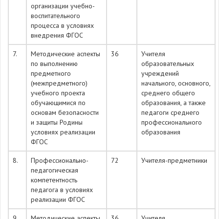
организации учебно-
воспитательного
процесса в условиях
внедрения ФГОС
7.
Методические аспекты
36
Учителя
по выполнению
образовательных
предметного
учреждений
(межпредметного)
начального, основного,
учебного проекта
среднего общего
обучающимися по
образования, а также
основам безопасности
педагоги среднего
и защиты Родины
профессионального
условиях реализации
образования
ФГОС
8.
Профессионально-
72
Учителя-предметники
педагогическая
компетентность
педагога в условиях
реализации ФГОС
9.
Методические аспекты
36
Учителя