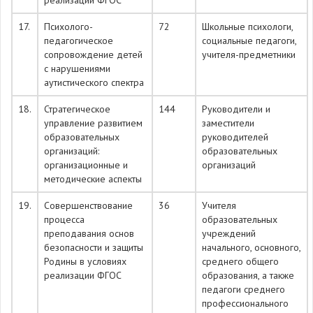
реализации ФГОС
17.
Психолого-
72
Школьные психологи,
педагогическое
социальные педагоги,
сопровождение детей
учителя-предметники
с нарушениями
аутистического спектра
18.
Стратегическое
144
Руководители и
управление развитием
заместители
образовательных
руководителей
организаций:
образовательных
организационные и
организаций
методические аспекты
19.
Совершенствование
36
Учителя
процесса
образовательных
преподавания основ
учреждений
безопасности и защиты
начального, основного,
Родины в условиях
среднего общего
реализации ФГОС
образования, а также
педагоги среднего
профессионального