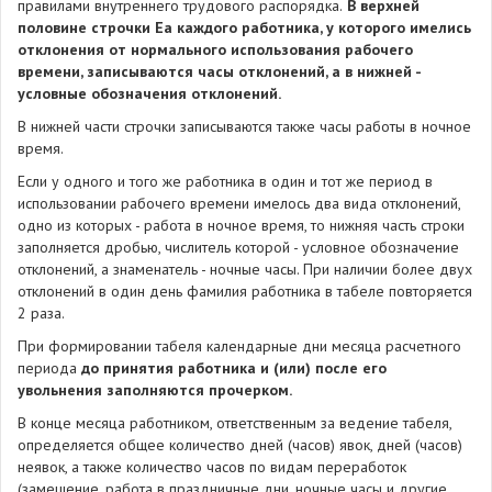
правилами внутреннего трудового распорядка.
В верхней
половине строчки Eа каждого работника, у которого имелись
отклонения от нормального использования рабочего
времени, записываются часы отклонений, а в нижней -
условные обозначения отклонений.
В нижней части строчки записываются также часы работы в ночное
время.
Если у одного и того же работника в один и тот же период в
использовании рабочего времени имелось два вида отклонений,
одно из которых - работа в ночное время, то нижняя часть строки
заполняется дробью, числитель которой - условное обозначение
отклонений, а знаменатель - ночные часы. При наличии более двух
отклонений в один день фамилия работника в табеле повторяется
2 раза.
При формировании табеля календарные дни месяца расчетного
периода
до принятия работника и (или) после его
увольнения заполняются прочерком.
В конце месяца работником, ответственным за ведение табеля,
определяется общее количество дней (часов) явок, дней (часов)
неявок, а также количество часов по видам переработок
(замещение, работа в праздничные дни, ночные часы и другие