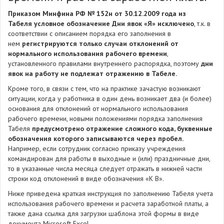
Приказом Минфина РФ № 152н от 30.12.2009 года из
Табеля условное обозначение Дни явок «Я» исключено
, т.к. в
соответствии с описанием порядка его заполнения в
нем
регистрируются только случаи отклонений от
нормального использования рабочего времени
,
установленного правилами внутреннего распорядка, поэтому
дни
явок на работу не подлежат отражению в Табеле.
Кроме того, в связи с тем, что на практике зачастую возникают
ситуации, когда у работника в один день возникает два (и более)
основания для отклонений от нормального использования
рабочего времени, новыми положениями порядка заполнения
Табеля
предусмотрено отражение сложного кода, буквенные
обозначения которого записываются через пробел.
Например, если сотрудник согласно приказу учреждения
командирован для работы в выходные и (или) праздничные дни,
то в указанные числа месяца следует отражать в нижней части
строки код отклонений в виде обозначения «К В».
Ниже приведена краткая инструкция по заполнению Табеля учета
использования рабочего времени и расчета заработной платы, а
также дана ссылка для загрузки шаблона этой формы в виде
документа Microsoft Excel.