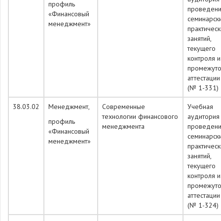
профиль
проведен
«Финансовый
семинарск
менеджмент»
практическ
занятий,
текущего
контроля и
промежуто
аттестации
(№ 1-331)
38.03.02
Менеджмент,
Современные
Учебная
технологии финансового
аудитория
профиль
менеджмента
проведен
«Финансовый
семинарск
менеджмент»
практическ
занятий,
текущего
контроля и
промежуто
аттестации
(№ 1-324)