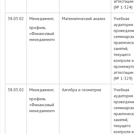
аттестации
(№ 1-324)
38.03.02
Менеджмент,
Математический анализ
Учебная
аудитория
профиль
проведен
«Финансовый
семинарск
менеджмент»
практическ
занятий,
текущего
контроля и
промежуто
аттестации
(№ 1-329)
38.03.02
Менеджмент,
Алгебра и геометрия
Учебная
аудитория
профиль
проведен
«Финансовый
семинарск
менеджмент»
практическ
занятий,
текущего
контроля и