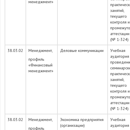
менеджмент»
практическ
занятий,
текущего
контроля и
промежуто
аттестации
(№ 1-324)
38.03.02
Менеджмент,
Деловые коммуникации
Учебная
аудитория
профиль
проведен
«Финансовый
семинарск
менеджмент»
практическ
занятий,
текущего
контроля и
промежуто
аттестации
(№ 1-324)
38.03.02
Менеджмент,
Экономика предприятия
Учебная
(организации)
аудитория
профиль