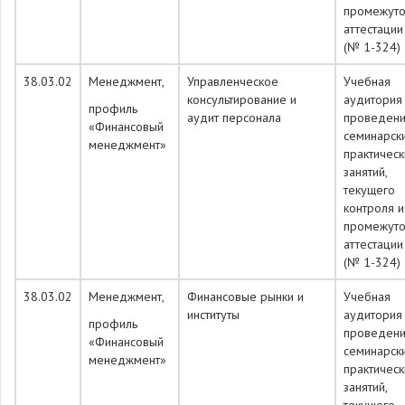
промежуто
аттестации
(№ 1-324)
38.03.02
Менеджмент,
Управленческое
Учебная
консультирование и
аудитория
профиль
аудит персонала
проведен
«Финансовый
семинарск
менеджмент»
практическ
занятий,
текущего
контроля и
промежуто
аттестации
(№ 1-324)
38.03.02
Менеджмент,
Финансовые рынки и
Учебная
институты
аудитория
профиль
проведен
«Финансовый
семинарск
менеджмент»
практическ
занятий,