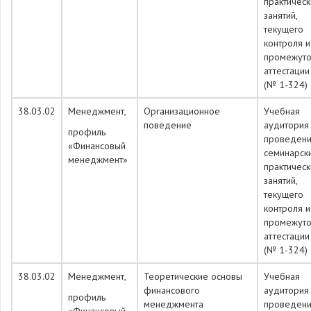
практическ
занятий,
текущего
контроля и
промежуто
аттестации
(№ 1-324)
38.03.02
Менеджмент,
Организационное
Учебная
поведение
аудитория
профиль
проведен
«Финансовый
семинарск
менеджмент»
практическ
занятий,
текущего
контроля и
промежуто
аттестации
(№ 1-324)
38.03.02
Менеджмент,
Теоретические основы
Учебная
финансового
аудитория
профиль
менеджмента
проведен