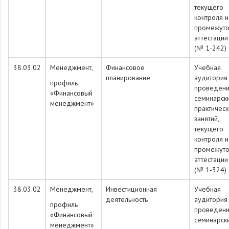
текущего
контроля и
промежуто
аттестации
(№ 1-242)
38.03.02
Менеджмент,
Финансовое
Учебная
планирование
аудитория
профиль
проведен
«Финансовый
семинарск
менеджмент»
практическ
занятий,
текущего
контроля и
промежуто
аттестации
(№ 1-324)
38.03.02
Менеджмент,
Инвестиционная
Учебная
деятельность
аудитория
профиль
проведен
«Финансовый
семинарск
менеджмент»