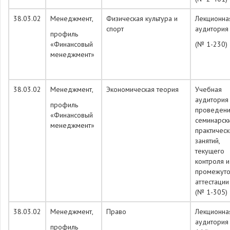
38.03.02
Менеджмент,
Физическая культура и
Лекционна
спорт
аудитори
профиль
«Финансовый
(№ 1-230)
менеджмент»
38.03.02
Менеджмент,
Экономическая теория
Учебная
аудитория
профиль
проведен
«Финансовый
семинарск
менеджмент»
практическ
занятий,
текущего
контроля и
промежуто
аттестации
(№ 1-305)
38.03.02
Менеджмент,
Право
Лекционна
аудитория
профиль