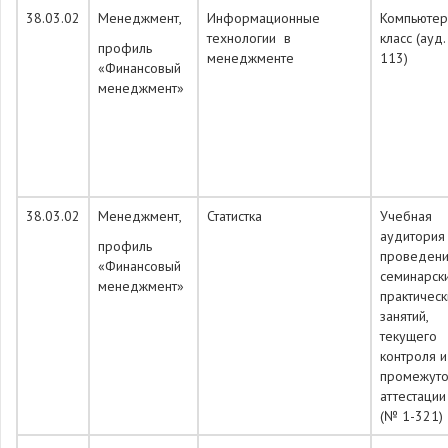
38.03.02
Менеджмент,
Информационные
Компьюте
технологии в
класс (ауд
профиль
менеджменте
113)
«Финансовый
менеджмент»
38.03.02
Менеджмент,
Статистка
Учебная
аудитория
профиль
проведен
«Финансовый
семинарск
менеджмент»
практическ
занятий,
текущего
контроля и
промежуто
аттестации
(№ 1-321)