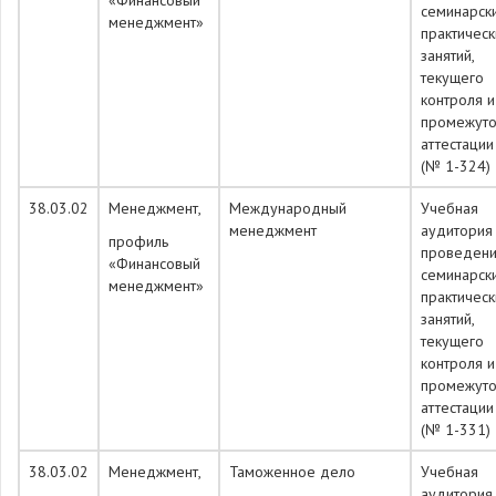
«Финансовый
семинарск
менеджмент»
практическ
занятий,
текущего
контроля и
промежуто
аттестации
(№ 1-324)
38.03.02
Менеджмент,
Международный
Учебная
менеджмент
аудитория
профиль
проведен
«Финансовый
семинарск
менеджмент»
практическ
занятий,
текущего
контроля и
промежуто
аттестации
(№ 1-331)
38.03.02
Менеджмент,
Таможенное дело
Учебная
аудитория