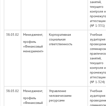
занятий,
текущего
контроля и
промежуто
аттестации
(№ 1-331)
38.03.02
Менеджмент,
Корпоративная
Учебная
социальная
аудитория
профиль
ответственность
проведен
«Финансовый
семинарск
менеджмент»
практическ
занятий,
текущего
контроля и
промежуто
аттестации
(№ 1-324)
38.03.02
Менеджмент,
Управление
Учебная
человеческими
аудитория
профиль
ресурсами
проведен
«Финансовый
семинарск