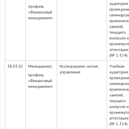
аудитория
профиль
проведен
«Финансовый
семинарск
менеджмент»
практическ
занятий,
текущего
контроля и
промежуто
аттестации
(№ 1-324)
38.03.02
Менеджмент,
Исследование систем
Учебная
управления
аудитория
профиль
проведен
«Финансовый
семинарск
менеджмент»
практическ
занятий,
текущего
контроля и
промежуто
аттестации
(№ 1-324)