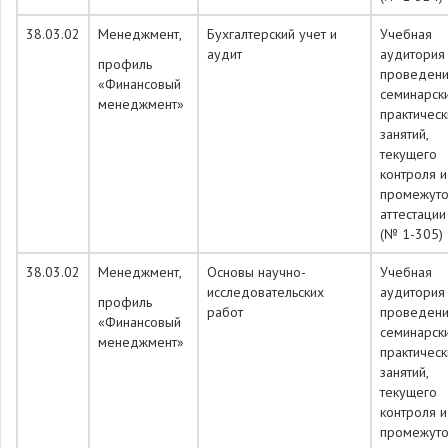
38.03.02
Менеджмент,
Бухгалтерский учет и
Учебная
аудит
аудитория
профиль
проведен
«Финансовый
семинарск
менеджмент»
практическ
занятий,
текущего
контроля и
промежуто
аттестации
(№ 1-305)
38.03.02
Менеджмент,
Основы научно-
Учебная
исследовательских
аудитория
профиль
работ
проведен
«Финансовый
семинарск
менеджмент»
практическ
занятий,
текущего
контроля и
промежуто