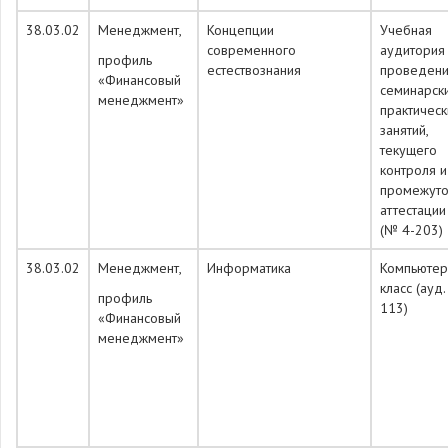
38.03.02
Менеджмент,
Концепции
Учебная
современного
аудитория
профиль
естествознания
проведен
«Финансовый
семинарск
менеджмент»
практическ
занятий,
текущего
контроля и
промежуто
аттестации
(№ 4-203)
38.03.02
Менеджмент,
Информатика
Компьюте
класс (ауд
профиль
113)
«Финансовый
менеджмент»