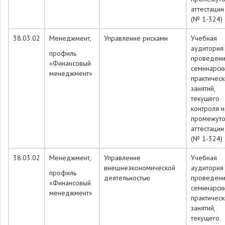
аттестации
(№ 1-324)
38.03.02
Менеджмент,
Управление рисками
Учебная
аудитория
профиль
проведен
«Финансовый
семинарск
менеджмент»
практическ
занятий,
текущего
контроля и
промежуто
аттестации
(№ 1-324)
38.03.02
Менеджмент,
Управление
Учебная
внешнеэкономической
аудитория
профиль
деятельностью
проведен
«Финансовый
семинарск
менеджмент»
практическ
занятий,
текущего