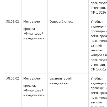
промежуто
аттестации
(№ 1-329)
38.03.02
Менеджмент,
Основы бизнеса
Учебная
аудитория
профиль
проведен
«Финансовый
семинарск
менеджмент»
практическ
занятий,
текущего
контроля и
промежуто
аттестации
(№ 1-331)
38.03.02
Менеджмент,
Стратегический
Учебная
менеджмент
аудитория
профиль
проведен
«Финансовый
семинарск
менеджмент»
практическ
занятий,