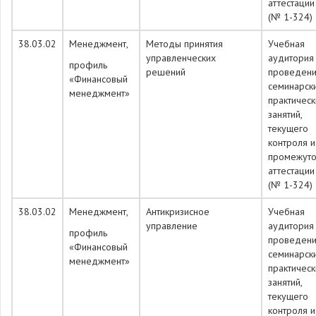
аттестации
(№ 1-324)
38.03.02
Менеджмент,
Методы принятия
Учебная
управленческих
аудитория
профиль
решений
проведен
«Финансовый
семинарск
менеджмент»
практическ
занятий,
текущего
контроля и
промежуто
аттестации
(№ 1-324)
38.03.02
Менеджмент,
Антикризисное
Учебная
управление
аудитория
профиль
проведен
«Финансовый
семинарск
менеджмент»
практическ
занятий,
текущего
контроля и