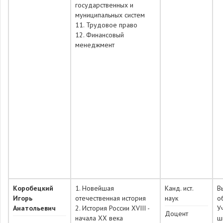
государственных и
муниципальных систем
11. Трудовое право
12. Финансовый
менеджмент
Коробецкий
1. Новейшая
Канд. ист.
В
Игорь
отечественная история
наук
о
Анатольевич
2. История России XVIII -
У
Доцент
начала XX века
ш