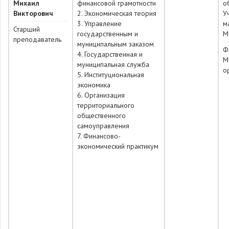
Михаил
финансовой грамотности
о
Викторович
2. Экономическая теория
У
3. Управление
м
Старший
государственным и
М
преподаватель
муниципальным заказом
Ф
4. Государственная и
М
муниципальная служба
о
5. Институциональная
экономика
6. Организация
территориального
общественного
самоуправления
7. Финансово-
экономический практикум