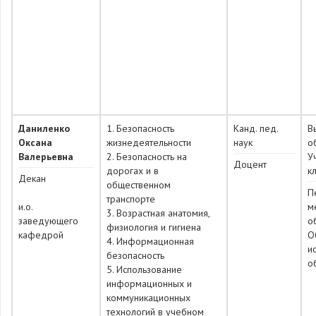
Даниленко
1. Безопасность
Канд. пед.
В
Оксана
жизнедеятельности
наук
о
Валерьевна
2. Безопасность на
У
Доцент
дорогах и в
к
Декан
общественном
П
транспорте
и.о.
м
3. Возрастная анатомия,
заведующего
о
физиология и гигиена
кафедрой
О
4. Информационная
и
безопасность
о
5. Использование
информационных и
коммуникационных
технологий в учебном