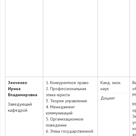
Зенченко
1. Конкурентное право
Канд. экон.
В
Ирина
2. Профессиональная
наук
о
Владимировна
этика юриста
М
Доцент
3. Теория управления
Заведующий
М
4. Менеджмент
кафедрой
о
коммуникаций
Э
5. Организационное
у
поведение
н
6. Этика государственной
х