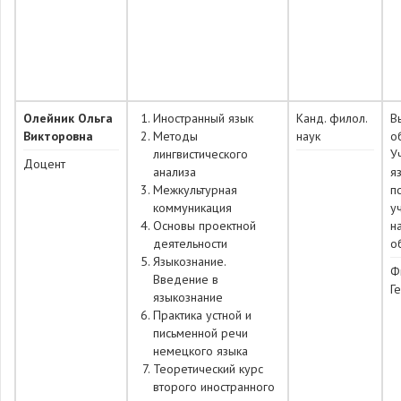
Олейник Ольга
Иностранный язык
Канд. филол.
В
Викторовна
Методы
наук
о
лингвистического
У
Доцент
анализа
я
Межкультурная
п
коммуникация
у
Основы проектной
н
деятельности
о
Языкознание.
Ф
Введение в
Г
языкознание
Практика устной и
письменной речи
немецкого языка
Теоретический курс
второго иностранного