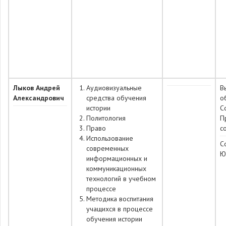
Лыков Андрей
Аудиовизуальные
В
Александрович
средства обучения
о
истории
С
Политология
П
Право
с
Использование
С
современных
Ю
информационных и
коммуникационных
технологий в учебном
процессе
Методика воспитания
учащихся в процессе
обучения истории