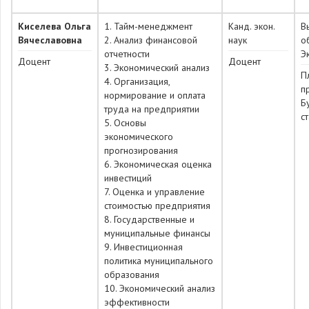
Киселева Ольга
1. Тайм-менеджмент
Канд. экон.
В
Вячеславовна
2. Анализ финансовой
наук
о
отчетности
Э
Доцент
Доцент
3. Экономический анализ
П
4. Организация,
п
нормирование и оплата
Б
труда на предприятии
с
5. Основы
экономического
прогнозирования
6. Экономическая оценка
инвестиций
7. Оценка и управление
стоимостью предприятия
8. Государственные и
муниципальные финансы
9. Инвестиционная
политика муниципального
образования
10. Экономический анализ
эффективности