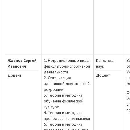
Жданов Сергей
1. Нетрадиционные виды
Канд. пед.
В
Иванович
физкультурно-спортивной
наук
о
деятельности
У
Доцент
Доцент
2. Организация
ш
адаптивной двигательной
м
рекреации
Ф
3. Теория и методика
Э
обучения физической
у
культуре
п
4. Теория и методика
преподавания гимнастики
5. Теория и методика