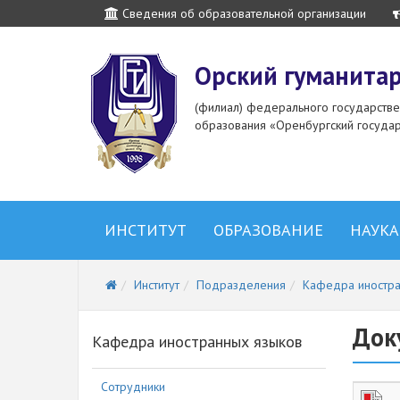
Сведения об образовательной организации
Орский гуманитар
(филиал) федерального государств
образования «Оренбургский государ
ИНСТИТУТ
ОБРАЗОВАНИЕ
НАУКА
Институт
Подразделения
Кафедра иностра
Док
Кафедра иностранных языков
Сотрудники