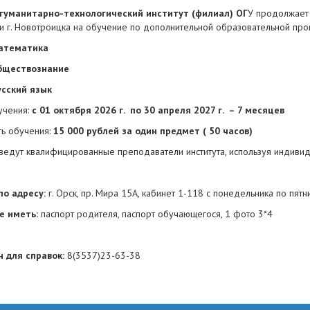
гуманитарно-технологический институт (филиал) ОГ
У продолжает 
а и г. Новотроицка на обучение по дополнительной образовательной п
атематика
бществознание
усский язык
учения:
с 01 октября 2026 г. по 30 апреля 2027 г. – 7 месяцев
ть обучения:
15 000 рублей
за один предмет (
50 часов)
 ведут квалифицированные преподаватели института, используя индив
по адресу:
г. Орск, пр. Мира 15А, кабинет 1-118 с понедельника по пятн
е иметь:
паспорт родителя, паспорт обучающегося, 1 фото 3*4
 для справок:
8(3537)23-63-38