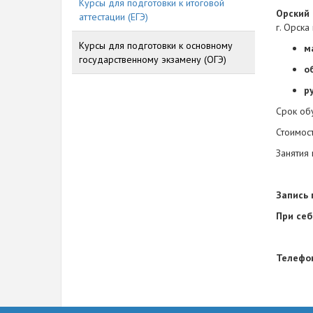
Курсы для подготовки к итоговой
Орский 
аттестации (ЕГЭ)
г. Орск
Курсы для подготовки к основному
м
государственному экзамену (ОГЭ)
о
р
Срок об
Стоимос
Занятия
Запись 
При себ
Телефон
571