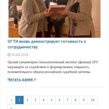
ОГТИ вновь демонстрирует готовность к
сотрудничеству
30.04.2026
Орский гуманитарно-технологический институт (филиал) ОГУ
награждён за содействие в формировании открытого,
положительного образа российской судебной системы.
Читать далее
«
1
2
3
4
5
6
7
8
9
10
»