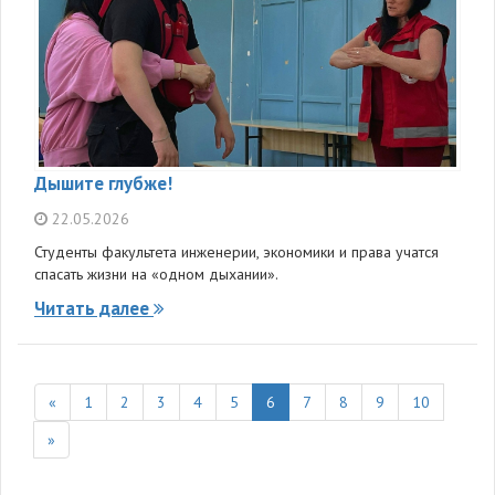
Дышите глубже!
22.05.2026
Студенты факультета инженерии, экономики и права учатся
спасать жизни на «одном дыхании».
Читать далее
«
1
2
3
4
5
6
7
8
9
10
»