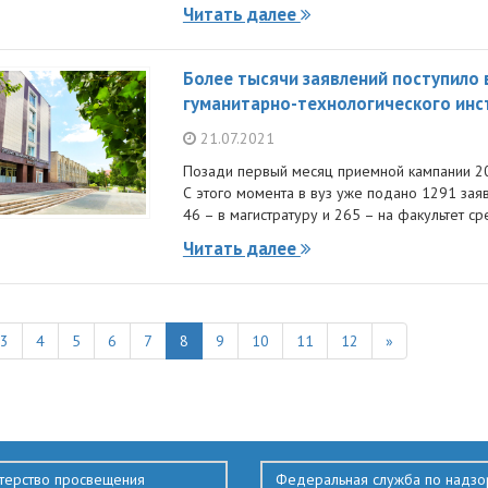
Читать далее
Более тысячи заявлений поступило
гуманитарно-технологического инст
21.07.2021
Позади первый месяц приемной кампании 202
С этого момента в вуз уже подано 1291 заяв
46 – в магистратуру и 265 – на факультет 
Читать далее
3
4
5
6
7
8
9
10
11
12
»
терство просвещения
Федеральная служба по надзо