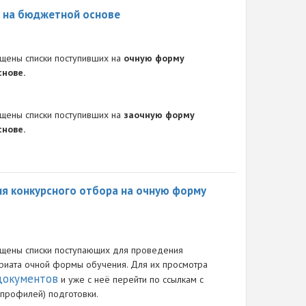
у на бюджетной основе
щены списки поступивших на
очную форму
нове.
щены списки поступивших на
заочную форму
нове.
я конкурсного отбора на очную форму
щены списки поступающих для проведения
вриата очной формы обучения. Для их просмотра
документов
и уже с неё перейти по ссылкам с
(профилей) подготовки.